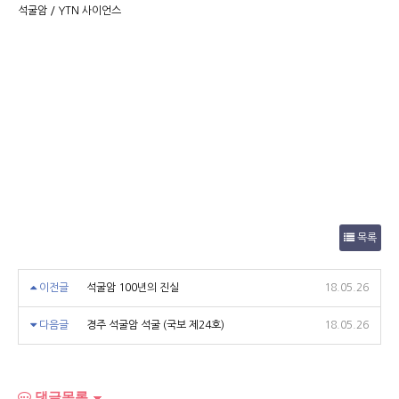
석굴암 / YTN 사이언스
목록
이전글
석굴암 100년의 진실
18.05.26
다음글
경주 석굴암 석굴 (국보 제24호)
18.05.26
댓글목록