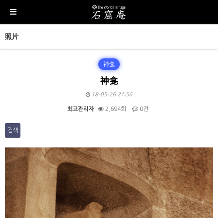
照片
神龛
神龛
18-05-26 21:56
최고관리자
2,694회
0건
검색
본문